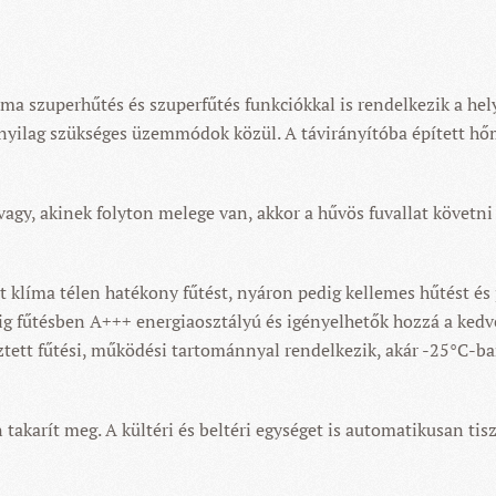
íma szuperhűtés és szuperfűtés funkciókkal is rendelkezik a hel
yilag szükséges üzemmódok közül. A távirányítóba épített hőmé
 vagy, akinek folyton melege van, akkor a hűvös fuvallat követn
 klíma télen hatékony fűtést, nyáron pedig kellemes hűtést és
g fűtésben A+++ energiaosztályú és igényelhetők hozzá a kedve
sztett fűtési, működési tartománnyal rendelkezik, akár -25°C-b
karít meg. A kültéri és beltéri egységet is automatikusan tisz