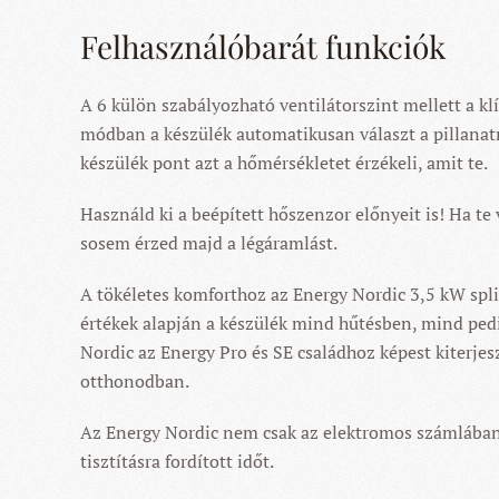
Felhasználóbarát funkciók
A 6 külön szabályozható ventilátorszint mellett a kl
módban a készülék automatikusan választ a pillanatn
készülék pont azt a hőmérsékletet érzékeli, amit te.
Használd ki a beépített hőszenzor előnyeit is! Ha te
sosem érzed majd a légáramlást.
A tökéletes komforthoz az Energy Nordic 3,5 kW split
értékek alapján a készülék mind hűtésben, mind pedi
Nordic az Energy Pro és SE családhoz képest kiterje
otthonodban.
Az Energy Nordic nem csak az elektromos számlában ta
tisztításra fordított időt.