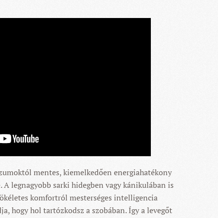
zumoktól mentes, kiemelkedően energiahatékony
e. A legnagyobb sarki hidegben vagy kánikulában is
tökéletes komfortról mesterséges intelligencia
ja, hogy hol tartózkodsz a szobában. Így a levegőt