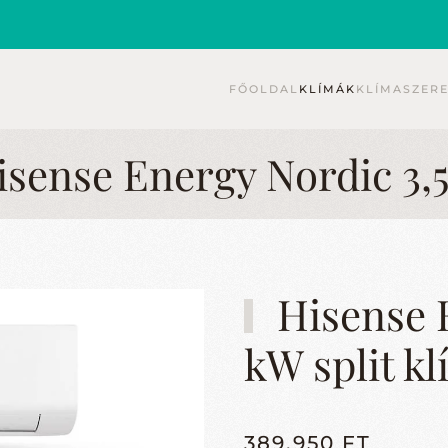
FŐOLDAL
KLÍMÁK
KLÍMASZER
sense Energy Nordic 3,
Hisense E
kW split k
389.950 FT