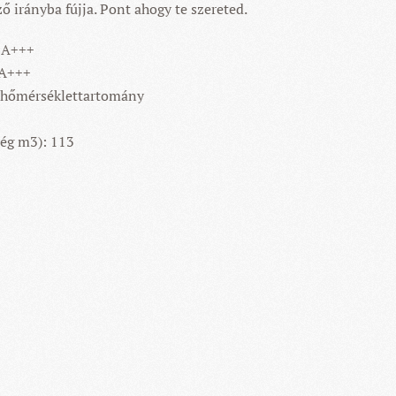
ő irányba fújja. Pont ahogy te szereted.
: A+++
 A+++
i hőmérséklettartomány
lég m3): 113