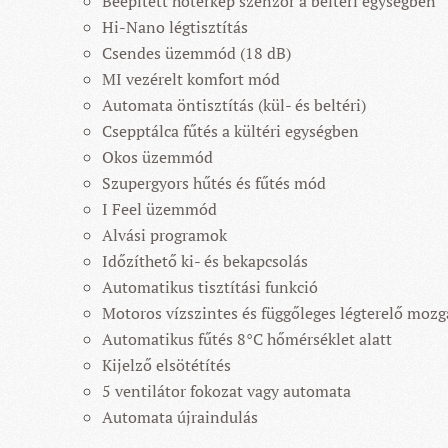
Beépített hőtérkép szenzor a beltéri egységben
Hi-Nano légtisztítás
Csendes üzemmód (18 dB)
MI vezérelt komfort mód
Automata öntisztítás (kül- és beltéri)
Csepptálca fűtés a kültéri egységben
Okos üzemmód
Szupergyors hűtés és fűtés mód
I Feel üzemmód
Alvási programok
Időzíthető ki- és bekapcsolás
Automatikus tisztítási funkció
Motoros vízszintes és függőleges légterelő mozg
Automatikus fűtés 8°C hőmérséklet alatt
Kijelző elsötétítés
5 ventilátor fokozat vagy automata
Automata újraindulás