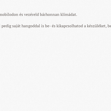
mobilodon és vezéreld bárhonnan klímádat.
pedig saját hangoddal is be- és kikapcsolhatod a készüléket, b